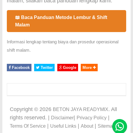
malam, silakan baca panduan lengkap kami.
📖 Baca Panduan Metode Lembur & Shift
Malam
Informasi lengkap tentang biaya dan prosedur operasional
shift malam.
Facebook
Twitter
Google
More
Copyright ©
2026
. All
BETON JAYA READYMIX
rights reserved. |
|
|
Disclaimer
Privacy Policy
|
|
|
Terms Of Service
Useful Links
About
Sitemap