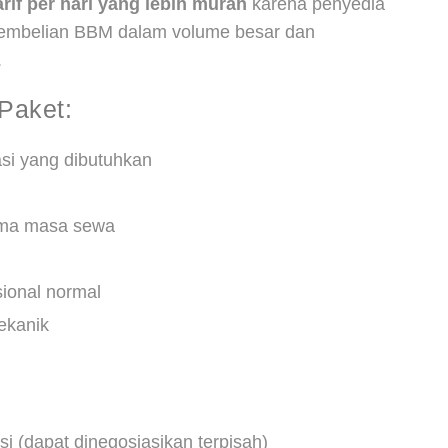
arif per hari yang lebih murah
karena penyedia
 pembelian BBM dalam volume besar dan
.
Paket:
asi yang dibutuhkan
ama masa sewa
sional normal
ekanik
si (dapat dinegosiasikan terpisah)