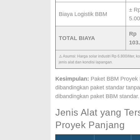
± R
Biaya Logistik BBM
5.0
Rp
TOTAL BIAYA
103
⚠️ Asumsi: Harga solar industri Rp 6.800/liter,
jenis alat dan kondisi lapangan.
Kesimpulan:
Paket BBM Proyek
dibandingkan paket standar tan
dibandingkan paket BBM standar.
Jenis Alat yang T
Proyek Panjang