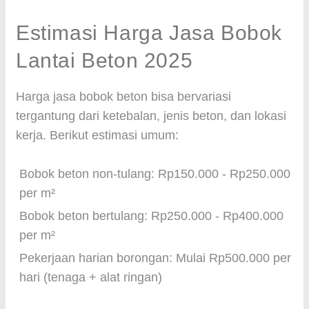
Estimasi Harga Jasa Bobok
Lantai Beton 2025
Harga jasa bobok beton bisa bervariasi
tergantung dari ketebalan, jenis beton, dan lokasi
kerja. Berikut estimasi umum:
Bobok beton non-tulang: Rp150.000 - Rp250.000
per m²
Bobok beton bertulang: Rp250.000 - Rp400.000
per m²
Pekerjaan harian borongan: Mulai Rp500.000 per
hari (tenaga + alat ringan)