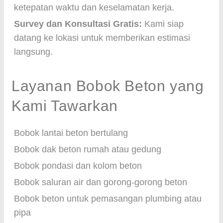
ketepatan waktu dan keselamatan kerja.
Survey dan Konsultasi Gratis:
Kami siap
datang ke lokasi untuk memberikan estimasi
langsung.
Layanan Bobok Beton yang
Kami Tawarkan
Bobok lantai beton bertulang
Bobok dak beton rumah atau gedung
Bobok pondasi dan kolom beton
Bobok saluran air dan gorong-gorong beton
Bobok beton untuk pemasangan plumbing atau
pipa