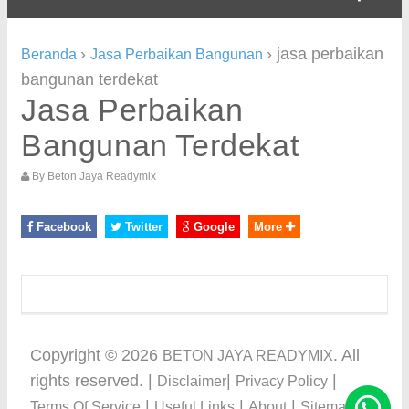
›
›
jasa perbaikan
Beranda
Jasa Perbaikan Bangunan
bangunan terdekat
Jasa Perbaikan
Bangunan Terdekat
By
Beton Jaya Readymix
Facebook
Twitter
Google
More
Copyright ©
2026
. All
BETON JAYA READYMIX
rights reserved. |
|
|
Disclaimer
Privacy Policy
|
|
|
Terms Of Service
Useful Links
About
Sitemap