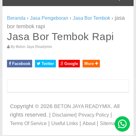
›
›
›
jasa
Beranda
Jasa Pengeboran
Jasa Bor Tembok
bor tembok rapi
Jasa Bor Tembok Rapi
By
Beton Jaya Readymix
Facebook
Twitter
Google
More
Copyright ©
2026
. All
BETON JAYA READYMIX
rights reserved. |
|
|
Disclaimer
Privacy Policy
|
|
|
Terms Of Service
Useful Links
About
Sitemap