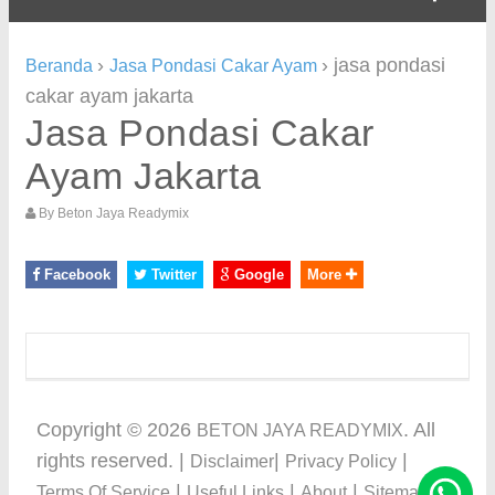
›
›
jasa pondasi
Beranda
Jasa Pondasi Cakar Ayam
cakar ayam jakarta
Jasa Pondasi Cakar
Ayam Jakarta
By
Beton Jaya Readymix
Facebook
Twitter
Google
More
Copyright ©
2026
. All
BETON JAYA READYMIX
rights reserved. |
|
|
Disclaimer
Privacy Policy
|
|
|
Terms Of Service
Useful Links
About
Sitemap