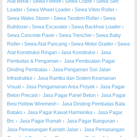
Alat Berat
›
Sewa Forklift
›
Sewa Crane
›
Sewa Self
Loader
›
Sewa Wheel Loader
›
Sewa Vibro Roller
›
Sewa Wales Stoom
›
Sewa Tandem Roller
›
Sewa
Bulldozer
›
Sewa Excavator
›
Sewa Backhoe Loader
›
Sewa Concrete Paver
›
Sewa Trencher
›
Sewa Baby
Roller
›
Sewa Alat Pancang
›
Sewa Motor Grader
›
Sewa
Alat Konstruksi Ringan
›
Jasa Konstruksi
›
Jasa
Pembatas & Pengaman
›
Jasa Pembuatan Pagar
Dinding Pembatas
›
Jasa Pengaman Sisi Jalan
Infrastruktur
›
Jasa Rambu dan Sistem Keamanan
Visual
›
Jasa Pengamanan Area Proyek
›
Jasa Pagar
Beton Precast
›
Jasa Pagar Panel Beton
›
Jasa Pagar
Besi Hollow Wiremesh
›
Jasa Dinding Pembatas Bata
Batako
›
Jasa Pagar Kawat Harmonika
›
Jasa Pagar
Brc
›
Jasa Pagar Rumah
›
Jasa Pagar Bangunan
›
Jasa Pemasangan Kanstin Jalan
›
Jasa Pemasangan