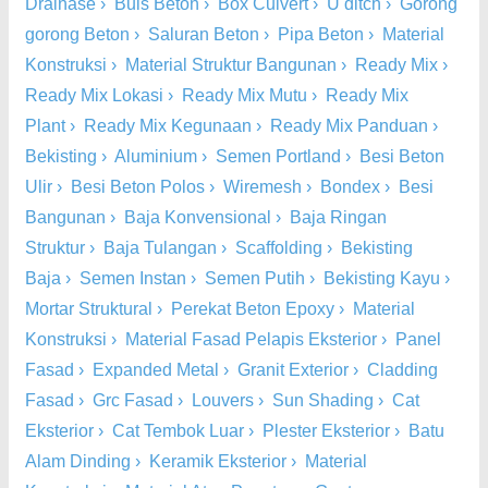
Drainase
›
Buis Beton
›
Box Culvert
›
U ditch
›
Gorong
gorong Beton
›
Saluran Beton
›
Pipa Beton
›
Material
Konstruksi
›
Material Struktur Bangunan
›
Ready Mix
›
Ready Mix Lokasi
›
Ready Mix Mutu
›
Ready Mix
Plant
›
Ready Mix Kegunaan
›
Ready Mix Panduan
›
Bekisting
›
Aluminium
›
Semen Portland
›
Besi Beton
Ulir
›
Besi Beton Polos
›
Wiremesh
›
Bondex
›
Besi
Bangunan
›
Baja Konvensional
›
Baja Ringan
Struktur
›
Baja Tulangan
›
Scaffolding
›
Bekisting
Baja
›
Semen Instan
›
Semen Putih
›
Bekisting Kayu
›
Mortar Struktural
›
Perekat Beton Epoxy
›
Material
Konstruksi
›
Material Fasad Pelapis Eksterior
›
Panel
Fasad
›
Expanded Metal
›
Granit Exterior
›
Cladding
Fasad
›
Grc Fasad
›
Louvers
›
Sun Shading
›
Cat
Eksterior
›
Cat Tembok Luar
›
Plester Eksterior
›
Batu
Alam Dinding
›
Keramik Eksterior
›
Material