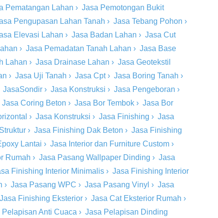
a Pematangan Lahan
›
Jasa Pemotongan Bukit
asa Pengupasan Lahan Tanah
›
Jasa Tebang Pohon
›
asa Elevasi Lahan
›
Jasa Badan Lahan
›
Jasa Cut
Lahan
›
Jasa Pemadatan Tanah Lahan
›
Jasa Base
ah Lahan
›
Jasa Drainase Lahan
›
Jasa Geotekstil
an
›
Jasa Uji Tanah
›
Jasa Cpt
›
Jasa Boring Tanah
›
›
JasaSondir
›
Jasa Konstruksi
›
Jasa Pengeboran
›
›
Jasa Coring Beton
›
Jasa Bor Tembok
›
Jasa Bor
rizontal
›
Jasa Konstruksi
›
Jasa Finishing
›
Jasa
Struktur
›
Jasa Finishing Dak Beton
›
Jasa Finishing
Epoxy Lantai
›
Jasa Interior dan Furniture Custom
›
ior Rumah
›
Jasa Pasang Wallpaper Dinding
›
Jasa
sa Finishing Interior Minimalis
›
Jasa Finishing Interior
n
›
Jasa Pasang WPC
›
Jasa Pasang Vinyl
›
Jasa
Jasa Finishing Eksterior
›
Jasa Cat Eksterior Rumah
›
 Pelapisan Anti Cuaca
›
Jasa Pelapisan Dinding