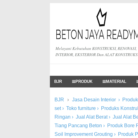
Melayani Kebutuhan KONSTRUKSI, RENOVASI,
INTERIOR, EKSTERIOR Dan ALAT KONSTRUKS
BJR
PRODUK
MATERIAL
›
BJR
Jasa Desain Interior
›
Produk 
set
›
Toko furniture
›
Produks Konstru
Ringan
›
Jual Alat Berat
›
Jual Alat 
Tiang Pancang Beton
›
Produk Bore P
Soil Improvement Grouting
›
Produk 