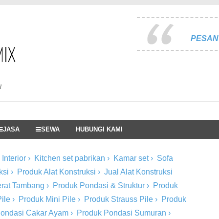
PESAN 
I
JASA
SEWA
HUBUNGI KAMI
Interior
›
Kitchen set pabrikan
›
Kamar set
›
Sofa
ksi
›
Produk Alat Konstruksi
›
Jual Alat Konstruksi
Berat Tambang
›
Produk Pondasi & Struktur
›
Produk
ile
›
Produk Mini Pile
›
Produk Strauss Pile
›
Produk
Pondasi Cakar Ayam
›
Produk Pondasi Sumuran
›