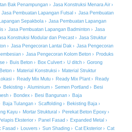
tan Bak Penampungan
›
Jasa Konstruksi Menara Air
›
›
Jasa Pembuatan Lapangan Futsal
›
Jasa Pembuatan
Lapangan Sepakbola
›
Jasa Pembuatan Lapangan
is
›
Jasa Pembuatan Lapangan Badminton
›
Jasa
asa Konstruksi Modular dan Precast
›
Jasa Struktur
ton
›
Jasa Pengecoran Lantai Dak
›
Jasa Pengecoran
 Pembesian
›
Jasa Pengecoran Kolom Beton
›
Produks
ase
›
Buis Beton
›
Box Culvert
›
U ditch
›
Gorong
 Beton
›
Material Konstruksi
›
Material Struktur
Lokasi
›
Ready Mix Mutu
›
Ready Mix Plant
›
Ready
›
Bekisting
›
Aluminium
›
Semen Portland
›
Besi
mesh
›
Bondex
›
Besi Bangunan
›
Baja
›
Baja Tulangan
›
Scaffolding
›
Bekisting Baja
›
ing Kayu
›
Mortar Struktural
›
Perekat Beton Epoxy
›
elapis Eksterior
›
Panel Fasad
›
Expanded Metal
›
c Fasad
›
Louvers
›
Sun Shading
›
Cat Eksterior
›
Cat