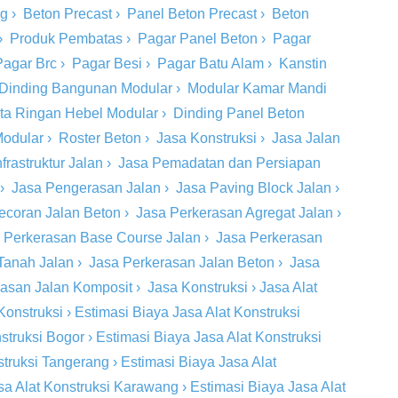
ng
›
Beton Precast
›
Panel Beton Precast
›
Beton
›
Produk Pembatas
›
Pagar Panel Beton
›
Pagar
Pagar Brc
›
Pagar Besi
›
Pagar Batu Alam
›
Kanstin
Dinding Bangunan Modular
›
Modular Kamar Mandi
ta Ringan Hebel Modular
›
Dinding Panel Beton
Modular
›
Roster Beton
›
Jasa Konstruksi
›
Jasa Jalan
rastruktur Jalan
›
Jasa Pemadatan dan Persiapan
›
Jasa Pengerasan Jalan
›
Jasa Paving Block Jalan
›
ecoran Jalan Beton
›
Jasa Perkerasan Agregat Jalan
›
 Perkerasan Base Course Jalan
›
Jasa Perkerasan
Tanah Jalan
›
Jasa Perkerasan Jalan Beton
›
Jasa
rasan Jalan Komposit
›
Jasa Konstruksi
›
Jasa Alat
Konstruksi
›
Estimasi Biaya Jasa Alat Konstruksi
struksi Bogor
›
Estimasi Biaya Jasa Alat Konstruksi
struksi Tangerang
›
Estimasi Biaya Jasa Alat
sa Alat Konstruksi Karawang
›
Estimasi Biaya Jasa Alat