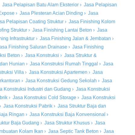
›
Jasa Pelapisan Batu Alam Eksterior
›
Jasa Pelapisan
 Expose
›
Jasa Plesteran Acian Dinding
›
Jasa
sa Pelapisan Coating Struktur
›
Jasa Finishing Kolom
fing Struktur
›
Jasa Finishing Lantai Beton
›
Jasa
ing Infrastruktur
›
Jasa Finishing Jalan & Jembatan
›
asa Finishing Saluran Drainase
›
Jasa Finishing
eksi Beton
›
Jasa Konstruksi
›
Jasa Struktur &
 dan Hunian
›
Jasa Konstruksi Rumah Tinggal
›
Jasa
truksi Villa
›
Jasa Konstruksi Apartemen
›
Jasa
rkantoran
›
Jasa Konstruksi Gedung Sekolah
›
Jasa
a Konstruksi Industri dan Gudang
›
Jasa Konstruksi
brik
›
Jasa Konstruksi Cold Storage
›
Jasa Konstruksi
›
Jasa Konstruksi Pabrik
›
Jasa Struktur Baja dan
Baja Ringan
›
Jasa Konstruksi Baja Konvensional
›
ruktur Baja Gudang
›
Jasa Struktur Khusus
›
Jasa
mbuatan Kolam Ikan
›
Jasa Septic Tank Beton
›
Jasa