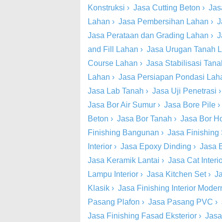
Konstruksi
›
Jasa Cutting Beton
›
Jas
Lahan
›
Jasa Pembersihan Lahan
›
J
Jasa Perataan dan Grading Lahan
›
J
and Fill Lahan
›
Jasa Urugan Tanah 
Course Lahan
›
Jasa Stabilisasi Tan
Lahan
›
Jasa Persiapan Pondasi Lah
Jasa Lab Tanah
›
Jasa Uji Penetrasi
Jasa Bor Air Sumur
›
Jasa Bore Pile
Beton
›
Jasa Bor Tanah
›
Jasa Bor Ho
Finishing Bangunan
›
Jasa Finishing 
Interior
›
Jasa Epoxy Dinding
›
Jasa 
Jasa Keramik Lantai
›
Jasa Cat Inter
Lampu Interior
›
Jasa Kitchen Set
›
Ja
Klasik
›
Jasa Finishing Interior Moder
Pasang Plafon
›
Jasa Pasang PVC
›
Jasa Finishing Fasad Eksterior
›
Jasa