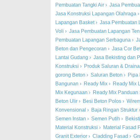
Pembuatan Tangki Air
›
Jasa Pembua
Jasa Konstruksi Lapangan Olahraga
Lapangan Basket
›
Jasa Pembuatan 
Voli
›
Jasa Pembuatan Lapangan Ten
Pembuatan Lapangan Serbaguna
›
J
Beton dan Pengecoran
›
Jasa Cor Be
Lantai Gudang
›
Jasa Bekisting dan
Konstruksi
›
Produk Saluran & Drain
gorong Beton
›
Saluran Beton
›
Pipa
Bangunan
›
Ready Mix
›
Ready Mix 
Mix Kegunaan
›
Ready Mix Panduan
Beton Ulir
›
Besi Beton Polos
›
Wire
Konvensional
›
Baja Ringan Struktur
Semen Instan
›
Semen Putih
›
Bekist
Material Konstruksi
›
Material Fasad P
Granit Exterior
›
Cladding Fasad
›
Gr