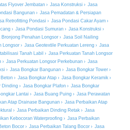
tas Flyover Jembatan
›
Jasa Konstruksi
›
Jasa
ondasi Bangunan
›
Jasa Pemadatan & Persiapan
sa Retrofitting Pondasi
›
Jasa Pondasi Cakar Ayam
›
ncang
›
Jasa Pondasi Sumuran
›
Jasa Konstruksi
›
 Bronjong Penahan Longsor
›
Jasa Soil Nailing
h Longsor
›
Jasa Geotextile Perkuatan Lereng
›
Jasa
tabilisasi Tanah Labil
›
Jasa Perkuatan Tanah Longsor
n
›
Jasa Perkuatan Longsor Perkebunan
›
Jasa
ksi
›
Jasa Bongkar Bangunan
›
Jasa Bongkar Tower
›
 Beton
›
Jasa Bongkar Atap
›
Jasa Bongkar Keramik
›
 Dinding
›
Jasa Bongkar Plafon
›
Jasa Bongkar
ongkar Lantai
›
Jasa Buang Puing
›
Jasa Perawatan
kan Atap Drainase Bangunan
›
Jasa Perbaikan Atap
ktural
›
Jasa Perbaikan Dinding Retak
›
Jasa
ikan Kebocoran Waterproofing
›
Jasa Perbaikan
Beton Bocor
›
Jasa Perbaikan Talang Bocor
›
Jasa