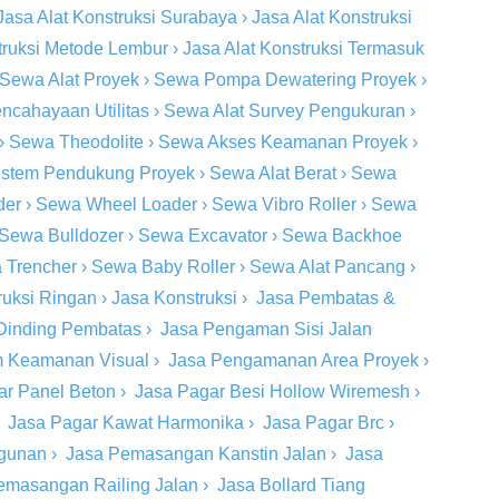
Jasa Alat Konstruksi Surabaya
›
Jasa Alat Konstruksi
truksi Metode Lembur
›
Jasa Alat Konstruksi Termasuk
Sewa Alat Proyek
›
Sewa Pompa Dewatering Proyek
›
ncahayaan Utilitas
›
Sewa Alat Survey Pengukuran
›
›
Sewa Theodolite
›
Sewa Akses Keamanan Proyek
›
stem Pendukung Proyek
›
Sewa Alat Berat
›
Sewa
der
›
Sewa Wheel Loader
›
Sewa Vibro Roller
›
Sewa
Sewa Bulldozer
›
Sewa Excavator
›
Sewa Backhoe
 Trencher
›
Sewa Baby Roller
›
Sewa Alat Pancang
›
ruksi Ringan
›
Jasa Konstruksi
›
Jasa Pembatas &
Dinding Pembatas
›
Jasa Pengaman Sisi Jalan
m Keamanan Visual
›
Jasa Pengamanan Area Proyek
›
ar Panel Beton
›
Jasa Pagar Besi Hollow Wiremesh
›
›
Jasa Pagar Kawat Harmonika
›
Jasa Pagar Brc
›
ngunan
›
Jasa Pemasangan Kanstin Jalan
›
Jasa
emasangan Railing Jalan
›
Jasa Bollard Tiang