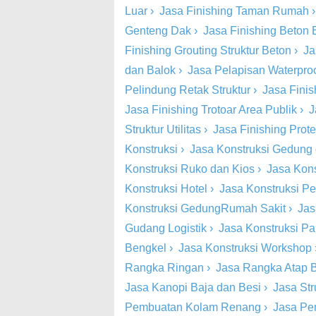
Luar
›
Jasa Finishing Taman Rumah
Genteng Dak
›
Jasa Finishing Beton
Finishing Grouting Struktur Beton
›
Ja
dan Balok
›
Jasa Pelapisan Waterproo
Pelindung Retak Struktur
›
Jasa Finish
Jasa Finishing Trotoar Area Publik
›
J
Struktur Utilitas
›
Jasa Finishing Prot
Konstruksi
›
Jasa Konstruksi Gedung
Konstruksi Ruko dan Kios
›
Jasa Kons
Konstruksi Hotel
›
Jasa Konstruksi Pe
Konstruksi GedungRumah Sakit
›
Jas
Gudang Logistik
›
Jasa Konstruksi Pa
Bengkel
›
Jasa Konstruksi Workshop
Rangka Ringan
›
Jasa Rangka Atap 
Jasa Kanopi Baja dan Besi
›
Jasa St
Pembuatan Kolam Renang
›
Jasa Pe