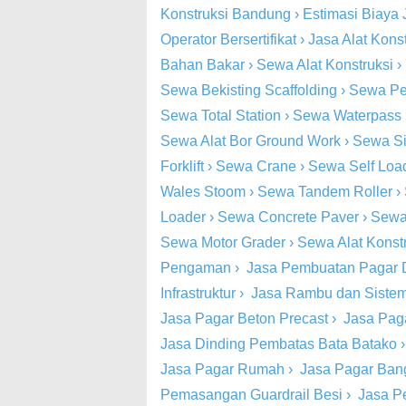
Konstruksi Bandung
›
Estimasi Biaya 
Operator Bersertifikat
›
Jasa Alat Kons
Bahan Bakar
›
Sewa Alat Konstruksi
›
Sewa Bekisting Scaffolding
›
Sewa Pe
Sewa Total Station
›
Sewa Waterpass
Sewa Alat Bor Ground Work
›
Sewa Si
Forklift
›
Sewa Crane
›
Sewa Self Loa
Wales Stoom
›
Sewa Tandem Roller
›
Loader
›
Sewa Concrete Paver
›
Sewa
Sewa Motor Grader
›
Sewa Alat Konst
Pengaman
›
Jasa Pembuatan Pagar 
Infrastruktur
›
Jasa Rambu dan Siste
Jasa Pagar Beton Precast
›
Jasa Pag
Jasa Dinding Pembatas Bata Batako
Jasa Pagar Rumah
›
Jasa Pagar Ba
Pemasangan Guardrail Besi
›
Jasa P