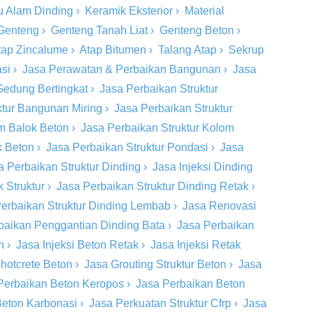
u Alam Dinding
›
Keramik Eksterior
›
Material
Genteng
›
Genteng Tanah Liat
›
Genteng Beton
›
tap Zincalume
›
Atap Bitumen
›
Talang Atap
›
Sekrup
si
›
Jasa Perawatan & Perbaikan Bangunan
›
Jasa
Gedung Bertingkat
›
Jasa Perbaikan Struktur
ktur Bangunan Miring
›
Jasa Perbaikan Struktur
om Balok Beton
›
Jasa Perbaikan Struktur Kolom
k Beton
›
Jasa Perbaikan Struktur Pondasi
›
Jasa
a Perbaikan Struktur Dinding
›
Jasa Injeksi Dinding
 Struktur
›
Jasa Perbaikan Struktur Dinding Retak
›
erbaikan Struktur Dinding Lembab
›
Jasa Renovasi
baikan Penggantian Dinding Bata
›
Jasa Perbaikan
n
›
Jasa Injeksi Beton Retak
›
Jasa Injeksi Retak
hotcrete Beton
›
Jasa Grouting Struktur Beton
›
Jasa
Perbaikan Beton Keropos
›
Jasa Perbaikan Beton
Beton Karbonasi
›
Jasa Perkuatan Struktur Cfrp
›
Jasa