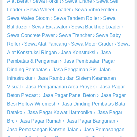
Alat Berat
›
Sewa Forklift
›
Sewa Crane
›
Sewa Self
Loader
›
Sewa Wheel Loader
›
Sewa Vibro Roller
›
Sewa Wales Stoom
›
Sewa Tandem Roller
›
Sewa
Bulldozer
›
Sewa Excavator
›
Sewa Backhoe Loader
›
Sewa Concrete Paver
›
Sewa Trencher
›
Sewa Baby
Roller
›
Sewa Alat Pancang
›
Sewa Motor Grader
›
Sewa
Alat Konstruksi Ringan
›
Jasa Konstruksi
›
Jasa
Pembatas & Pengaman
›
Jasa Pembuatan Pagar
Dinding Pembatas
›
Jasa Pengaman Sisi Jalan
Infrastruktur
›
Jasa Rambu dan Sistem Keamanan
Visual
›
Jasa Pengamanan Area Proyek
›
Jasa Pagar
Beton Precast
›
Jasa Pagar Panel Beton
›
Jasa Pagar
Besi Hollow Wiremesh
›
Jasa Dinding Pembatas Bata
Batako
›
Jasa Pagar Kawat Harmonika
›
Jasa Pagar
Brc
›
Jasa Pagar Rumah
›
Jasa Pagar Bangunan
›
Jasa Pemasangan Kanstin Jalan
›
Jasa Pemasangan