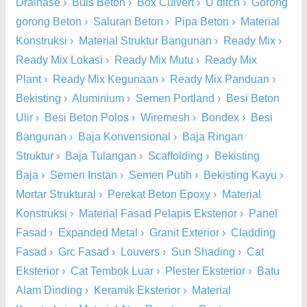
Drainase
›
Buis Beton
›
Box Culvert
›
U ditch
›
Gorong
gorong Beton
›
Saluran Beton
›
Pipa Beton
›
Material
Konstruksi
›
Material Struktur Bangunan
›
Ready Mix
›
Ready Mix Lokasi
›
Ready Mix Mutu
›
Ready Mix
Plant
›
Ready Mix Kegunaan
›
Ready Mix Panduan
›
Bekisting
›
Aluminium
›
Semen Portland
›
Besi Beton
Ulir
›
Besi Beton Polos
›
Wiremesh
›
Bondex
›
Besi
Bangunan
›
Baja Konvensional
›
Baja Ringan
Struktur
›
Baja Tulangan
›
Scaffolding
›
Bekisting
Baja
›
Semen Instan
›
Semen Putih
›
Bekisting Kayu
›
Mortar Struktural
›
Perekat Beton Epoxy
›
Material
Konstruksi
›
Material Fasad Pelapis Eksterior
›
Panel
Fasad
›
Expanded Metal
›
Granit Exterior
›
Cladding
Fasad
›
Grc Fasad
›
Louvers
›
Sun Shading
›
Cat
Eksterior
›
Cat Tembok Luar
›
Plester Eksterior
›
Batu
Alam Dinding
›
Keramik Eksterior
›
Material