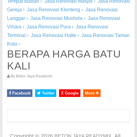
Tempat Ibadah
›
Jasa Renovasi Masjid
›
Jasa Renovasi
Gereja
›
Jasa Renovasi Klenteng
›
Jasa Renovasi
Langgar
›
Jasa Renovasi Mushola
›
Jasa Renovasi
Vihara
›
Jasa Renovasi Pura
›
Jasa Renovasi
Terminal
›
Jasa Renovasi Halte
›
Jasa Renovasi Taman
Kota
›
BERAPA HARGA BATU
KALI
By
Beton Jaya Readymix
Facebook
Twitter
Google
More
Copyright ©
2026
. All
BETON JAYA READYMIX