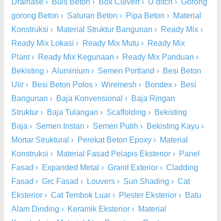
Drainase
›
Buis Beton
›
Box Culvert
›
U ditch
›
Gorong
gorong Beton
›
Saluran Beton
›
Pipa Beton
›
Material
Konstruksi
›
Material Struktur Bangunan
›
Ready Mix
›
Ready Mix Lokasi
›
Ready Mix Mutu
›
Ready Mix
Plant
›
Ready Mix Kegunaan
›
Ready Mix Panduan
›
Bekisting
›
Aluminium
›
Semen Portland
›
Besi Beton
Ulir
›
Besi Beton Polos
›
Wiremesh
›
Bondex
›
Besi
Bangunan
›
Baja Konvensional
›
Baja Ringan
Struktur
›
Baja Tulangan
›
Scaffolding
›
Bekisting
Baja
›
Semen Instan
›
Semen Putih
›
Bekisting Kayu
›
Mortar Struktural
›
Perekat Beton Epoxy
›
Material
Konstruksi
›
Material Fasad Pelapis Eksterior
›
Panel
Fasad
›
Expanded Metal
›
Granit Exterior
›
Cladding
Fasad
›
Grc Fasad
›
Louvers
›
Sun Shading
›
Cat
Eksterior
›
Cat Tembok Luar
›
Plester Eksterior
›
Batu
Alam Dinding
›
Keramik Eksterior
›
Material