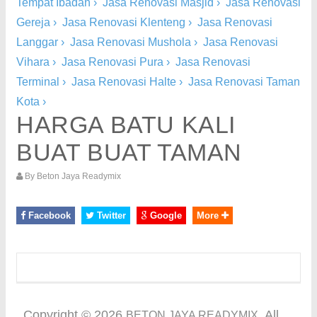
Tempat Ibadah
›
Jasa Renovasi Masjid
›
Jasa Renovasi
Gereja
›
Jasa Renovasi Klenteng
›
Jasa Renovasi
Langgar
›
Jasa Renovasi Mushola
›
Jasa Renovasi
Vihara
›
Jasa Renovasi Pura
›
Jasa Renovasi
Terminal
›
Jasa Renovasi Halte
›
Jasa Renovasi Taman
Kota
›
HARGA BATU KALI
BUAT BUAT TAMAN
By
Beton Jaya Readymix
Facebook
Twitter
Google
More
Copyright ©
2026
. All
BETON JAYA READYMIX