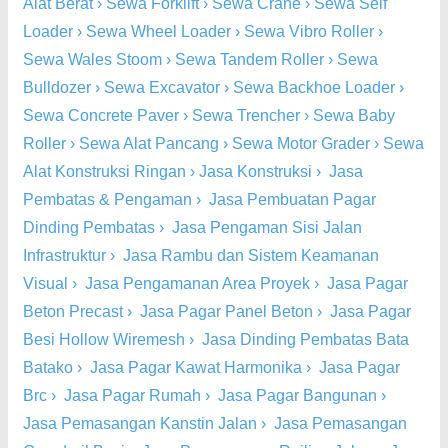
Alat Berat
›
Sewa Forklift
›
Sewa Crane
›
Sewa Self
Loader
›
Sewa Wheel Loader
›
Sewa Vibro Roller
›
Sewa Wales Stoom
›
Sewa Tandem Roller
›
Sewa
Bulldozer
›
Sewa Excavator
›
Sewa Backhoe Loader
›
Sewa Concrete Paver
›
Sewa Trencher
›
Sewa Baby
Roller
›
Sewa Alat Pancang
›
Sewa Motor Grader
›
Sewa
Alat Konstruksi Ringan
›
Jasa Konstruksi
›
Jasa
Pembatas & Pengaman
›
Jasa Pembuatan Pagar
Dinding Pembatas
›
Jasa Pengaman Sisi Jalan
Infrastruktur
›
Jasa Rambu dan Sistem Keamanan
Visual
›
Jasa Pengamanan Area Proyek
›
Jasa Pagar
Beton Precast
›
Jasa Pagar Panel Beton
›
Jasa Pagar
Besi Hollow Wiremesh
›
Jasa Dinding Pembatas Bata
Batako
›
Jasa Pagar Kawat Harmonika
›
Jasa Pagar
Brc
›
Jasa Pagar Rumah
›
Jasa Pagar Bangunan
›
Jasa Pemasangan Kanstin Jalan
›
Jasa Pemasangan