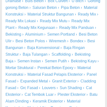
Drainase
›
Buis Beton
›
Box Culvert
›
U ditch
›
Gorong
gorong Beton
›
Saluran Beton
›
Pipa Beton
›
Material
Konstruksi
›
Material Struktur Bangunan
›
Ready Mix
›
Ready Mix Lokasi
›
Ready Mix Mutu
›
Ready Mix
Plant
›
Ready Mix Kegunaan
›
Ready Mix Panduan
›
Bekisting
›
Aluminium
›
Semen Portland
›
Besi Beton
Ulir
›
Besi Beton Polos
›
Wiremesh
›
Bondex
›
Besi
Bangunan
›
Baja Konvensional
›
Baja Ringan
Struktur
›
Baja Tulangan
›
Scaffolding
›
Bekisting
Baja
›
Semen Instan
›
Semen Putih
›
Bekisting Kayu
›
Mortar Struktural
›
Perekat Beton Epoxy
›
Material
Konstruksi
›
Material Fasad Pelapis Eksterior
›
Panel
Fasad
›
Expanded Metal
›
Granit Exterior
›
Cladding
Fasad
›
Grc Fasad
›
Louvers
›
Sun Shading
›
Cat
Eksterior
›
Cat Tembok Luar
›
Plester Eksterior
›
Batu
Alam Dinding
›
Keramik Eksterior
›
Material