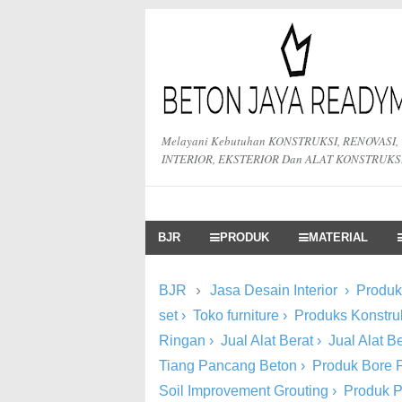
Melayani Kebutuhan KONSTRUKSI, RENOVASI,
INTERIOR, EKSTERIOR Dan ALAT KONSTRUKS
BJR
PRODUK
MATERIAL
›
BJR
Jasa Desain Interior
›
Produk 
set
›
Toko furniture
›
Produks Konstru
Ringan
›
Jual Alat Berat
›
Jual Alat 
Tiang Pancang Beton
›
Produk Bore P
Soil Improvement Grouting
›
Produk 