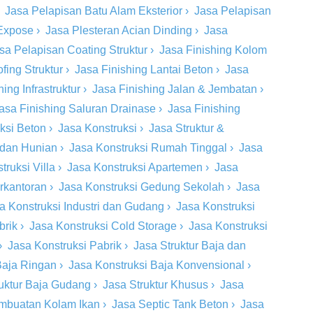
›
Jasa Pelapisan Batu Alam Eksterior
›
Jasa Pelapisan
 Expose
›
Jasa Plesteran Acian Dinding
›
Jasa
sa Pelapisan Coating Struktur
›
Jasa Finishing Kolom
fing Struktur
›
Jasa Finishing Lantai Beton
›
Jasa
ing Infrastruktur
›
Jasa Finishing Jalan & Jembatan
›
asa Finishing Saluran Drainase
›
Jasa Finishing
eksi Beton
›
Jasa Konstruksi
›
Jasa Struktur &
 dan Hunian
›
Jasa Konstruksi Rumah Tinggal
›
Jasa
truksi Villa
›
Jasa Konstruksi Apartemen
›
Jasa
rkantoran
›
Jasa Konstruksi Gedung Sekolah
›
Jasa
a Konstruksi Industri dan Gudang
›
Jasa Konstruksi
brik
›
Jasa Konstruksi Cold Storage
›
Jasa Konstruksi
›
Jasa Konstruksi Pabrik
›
Jasa Struktur Baja dan
Baja Ringan
›
Jasa Konstruksi Baja Konvensional
›
ruktur Baja Gudang
›
Jasa Struktur Khusus
›
Jasa
mbuatan Kolam Ikan
›
Jasa Septic Tank Beton
›
Jasa