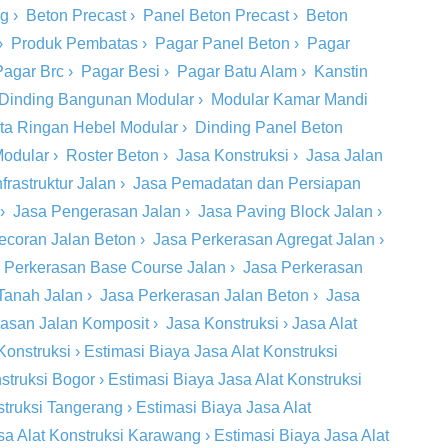
ng
›
Beton Precast
›
Panel Beton Precast
›
Beton
›
Produk Pembatas
›
Pagar Panel Beton
›
Pagar
Pagar Brc
›
Pagar Besi
›
Pagar Batu Alam
›
Kanstin
Dinding Bangunan Modular
›
Modular Kamar Mandi
ta Ringan Hebel Modular
›
Dinding Panel Beton
Modular
›
Roster Beton
›
Jasa Konstruksi
›
Jasa Jalan
rastruktur Jalan
›
Jasa Pemadatan dan Persiapan
›
Jasa Pengerasan Jalan
›
Jasa Paving Block Jalan
›
ecoran Jalan Beton
›
Jasa Perkerasan Agregat Jalan
›
 Perkerasan Base Course Jalan
›
Jasa Perkerasan
Tanah Jalan
›
Jasa Perkerasan Jalan Beton
›
Jasa
rasan Jalan Komposit
›
Jasa Konstruksi
›
Jasa Alat
Konstruksi
›
Estimasi Biaya Jasa Alat Konstruksi
struksi Bogor
›
Estimasi Biaya Jasa Alat Konstruksi
struksi Tangerang
›
Estimasi Biaya Jasa Alat
sa Alat Konstruksi Karawang
›
Estimasi Biaya Jasa Alat