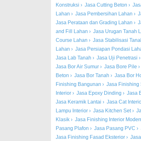
Konstruksi
›
Jasa Cutting Beton
›
Jas
Lahan
›
Jasa Pembersihan Lahan
›
J
Jasa Perataan dan Grading Lahan
›
J
and Fill Lahan
›
Jasa Urugan Tanah 
Course Lahan
›
Jasa Stabilisasi Tan
Lahan
›
Jasa Persiapan Pondasi Lah
Jasa Lab Tanah
›
Jasa Uji Penetrasi
Jasa Bor Air Sumur
›
Jasa Bore Pile
Beton
›
Jasa Bor Tanah
›
Jasa Bor Ho
Finishing Bangunan
›
Jasa Finishing 
Interior
›
Jasa Epoxy Dinding
›
Jasa 
Jasa Keramik Lantai
›
Jasa Cat Inter
Lampu Interior
›
Jasa Kitchen Set
›
Ja
Klasik
›
Jasa Finishing Interior Moder
Pasang Plafon
›
Jasa Pasang PVC
›
Jasa Finishing Fasad Eksterior
›
Jasa