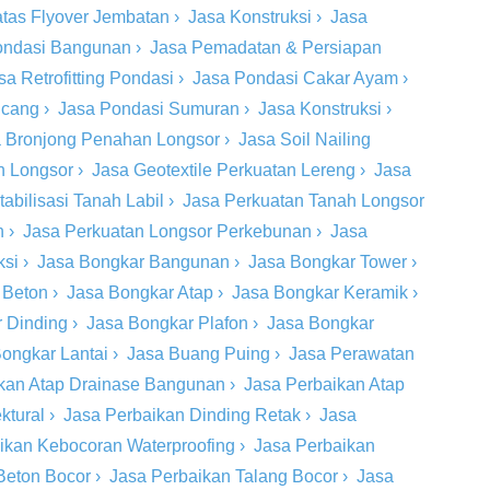
tas Flyover Jembatan
›
Jasa Konstruksi
›
Jasa
ondasi Bangunan
›
Jasa Pemadatan & Persiapan
sa Retrofitting Pondasi
›
Jasa Pondasi Cakar Ayam
›
ncang
›
Jasa Pondasi Sumuran
›
Jasa Konstruksi
›
 Bronjong Penahan Longsor
›
Jasa Soil Nailing
h Longsor
›
Jasa Geotextile Perkuatan Lereng
›
Jasa
tabilisasi Tanah Labil
›
Jasa Perkuatan Tanah Longsor
n
›
Jasa Perkuatan Longsor Perkebunan
›
Jasa
ksi
›
Jasa Bongkar Bangunan
›
Jasa Bongkar Tower
›
 Beton
›
Jasa Bongkar Atap
›
Jasa Bongkar Keramik
›
 Dinding
›
Jasa Bongkar Plafon
›
Jasa Bongkar
ongkar Lantai
›
Jasa Buang Puing
›
Jasa Perawatan
kan Atap Drainase Bangunan
›
Jasa Perbaikan Atap
ktural
›
Jasa Perbaikan Dinding Retak
›
Jasa
ikan Kebocoran Waterproofing
›
Jasa Perbaikan
Beton Bocor
›
Jasa Perbaikan Talang Bocor
›
Jasa