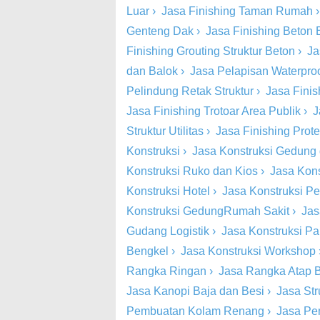
Luar
›
Jasa Finishing Taman Rumah
Genteng Dak
›
Jasa Finishing Beton
Finishing Grouting Struktur Beton
›
Ja
dan Balok
›
Jasa Pelapisan Waterproo
Pelindung Retak Struktur
›
Jasa Finish
Jasa Finishing Trotoar Area Publik
›
J
Struktur Utilitas
›
Jasa Finishing Prot
Konstruksi
›
Jasa Konstruksi Gedung
Konstruksi Ruko dan Kios
›
Jasa Kons
Konstruksi Hotel
›
Jasa Konstruksi Pe
Konstruksi GedungRumah Sakit
›
Jas
Gudang Logistik
›
Jasa Konstruksi Pa
Bengkel
›
Jasa Konstruksi Workshop
Rangka Ringan
›
Jasa Rangka Atap 
Jasa Kanopi Baja dan Besi
›
Jasa St
Pembuatan Kolam Renang
›
Jasa Pe