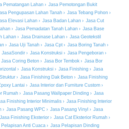
a Pematangan Lahan
›
Jasa Pemotongan Bukit
asa Pengupasan Lahan Tanah
›
Jasa Tebang Pohon
›
asa Elevasi Lahan
›
Jasa Badan Lahan
›
Jasa Cut
Lahan
›
Jasa Pemadatan Tanah Lahan
›
Jasa Base
ah Lahan
›
Jasa Drainase Lahan
›
Jasa Geotekstil
an
›
Jasa Uji Tanah
›
Jasa Cpt
›
Jasa Boring Tanah
›
›
JasaSondir
›
Jasa Konstruksi
›
Jasa Pengeboran
›
›
Jasa Coring Beton
›
Jasa Bor Tembok
›
Jasa Bor
rizontal
›
Jasa Konstruksi
›
Jasa Finishing
›
Jasa
Struktur
›
Jasa Finishing Dak Beton
›
Jasa Finishing
Epoxy Lantai
›
Jasa Interior dan Furniture Custom
›
ior Rumah
›
Jasa Pasang Wallpaper Dinding
›
Jasa
sa Finishing Interior Minimalis
›
Jasa Finishing Interior
n
›
Jasa Pasang WPC
›
Jasa Pasang Vinyl
›
Jasa
Jasa Finishing Eksterior
›
Jasa Cat Eksterior Rumah
›
 Pelapisan Anti Cuaca
›
Jasa Pelapisan Dinding