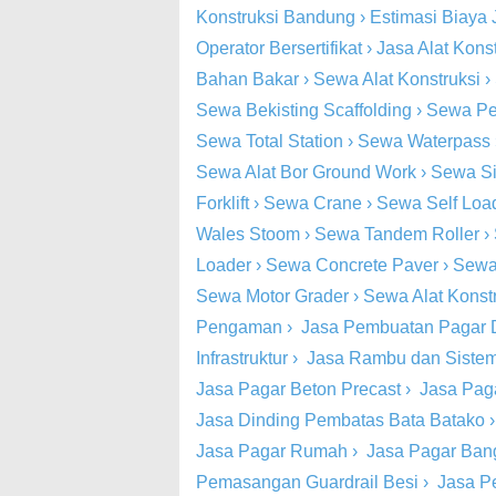
Konstruksi Bandung
›
Estimasi Biaya 
Operator Bersertifikat
›
Jasa Alat Kons
Bahan Bakar
›
Sewa Alat Konstruksi
›
Sewa Bekisting Scaffolding
›
Sewa Pe
Sewa Total Station
›
Sewa Waterpass
Sewa Alat Bor Ground Work
›
Sewa Si
Forklift
›
Sewa Crane
›
Sewa Self Loa
Wales Stoom
›
Sewa Tandem Roller
›
Loader
›
Sewa Concrete Paver
›
Sewa
Sewa Motor Grader
›
Sewa Alat Konst
Pengaman
›
Jasa Pembuatan Pagar 
Infrastruktur
›
Jasa Rambu dan Siste
Jasa Pagar Beton Precast
›
Jasa Pag
Jasa Dinding Pembatas Bata Batako
Jasa Pagar Rumah
›
Jasa Pagar Ba
Pemasangan Guardrail Besi
›
Jasa P