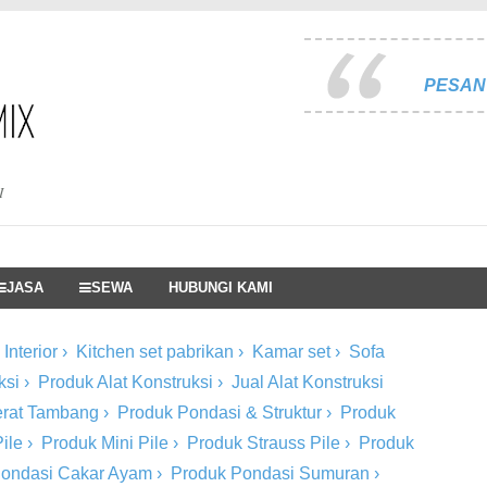
PESAN 
I
JASA
SEWA
HUBUNGI KAMI
Interior
›
Kitchen set pabrikan
›
Kamar set
›
Sofa
ksi
›
Produk Alat Konstruksi
›
Jual Alat Konstruksi
Berat Tambang
›
Produk Pondasi & Struktur
›
Produk
ile
›
Produk Mini Pile
›
Produk Strauss Pile
›
Produk
Pondasi Cakar Ayam
›
Produk Pondasi Sumuran
›