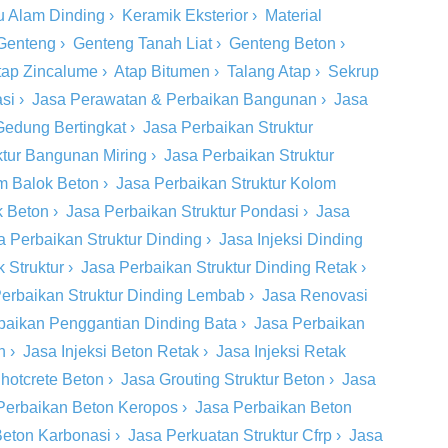
u Alam Dinding
›
Keramik Eksterior
›
Material
Genteng
›
Genteng Tanah Liat
›
Genteng Beton
›
tap Zincalume
›
Atap Bitumen
›
Talang Atap
›
Sekrup
si
›
Jasa Perawatan & Perbaikan Bangunan
›
Jasa
Gedung Bertingkat
›
Jasa Perbaikan Struktur
ktur Bangunan Miring
›
Jasa Perbaikan Struktur
om Balok Beton
›
Jasa Perbaikan Struktur Kolom
k Beton
›
Jasa Perbaikan Struktur Pondasi
›
Jasa
a Perbaikan Struktur Dinding
›
Jasa Injeksi Dinding
 Struktur
›
Jasa Perbaikan Struktur Dinding Retak
›
erbaikan Struktur Dinding Lembab
›
Jasa Renovasi
baikan Penggantian Dinding Bata
›
Jasa Perbaikan
n
›
Jasa Injeksi Beton Retak
›
Jasa Injeksi Retak
hotcrete Beton
›
Jasa Grouting Struktur Beton
›
Jasa
Perbaikan Beton Keropos
›
Jasa Perbaikan Beton
Beton Karbonasi
›
Jasa Perkuatan Struktur Cfrp
›
Jasa