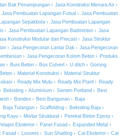
tan Bak Penampungan
›
Jasa Konstruksi Menara Air
›
›
Jasa Pembuatan Lapangan Futsal
›
Jasa Pembuatan
Lapangan Sepakbola
›
Jasa Pembuatan Lapangan
is
›
Jasa Pembuatan Lapangan Badminton
›
Jasa
asa Konstruksi Modular dan Precast
›
Jasa Struktur
ton
›
Jasa Pengecoran Lantai Dak
›
Jasa Pengecoran
 Pembesian
›
Jasa Pengecoran Kolom Beton
›
Produks
ase
›
Buis Beton
›
Box Culvert
›
U ditch
›
Gorong
 Beton
›
Material Konstruksi
›
Material Struktur
Lokasi
›
Ready Mix Mutu
›
Ready Mix Plant
›
Ready
›
Bekisting
›
Aluminium
›
Semen Portland
›
Besi
mesh
›
Bondex
›
Besi Bangunan
›
Baja
›
Baja Tulangan
›
Scaffolding
›
Bekisting Baja
›
ing Kayu
›
Mortar Struktural
›
Perekat Beton Epoxy
›
elapis Eksterior
›
Panel Fasad
›
Expanded Metal
›
c Fasad
›
Louvers
›
Sun Shading
›
Cat Eksterior
›
Cat