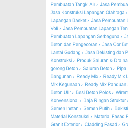
Pembuatan Tangki Air
›
Jasa Pembua
Jasa Konstruksi Lapangan Olahraga
Lapangan Basket
›
Jasa Pembuatan 
Voli
›
Jasa Pembuatan Lapangan Ten
Pembuatan Lapangan Serbaguna
›
J
Beton dan Pengecoran
›
Jasa Cor Be
Lantai Gudang
›
Jasa Bekisting dan
Konstruksi
›
Produk Saluran & Drain
gorong Beton
›
Saluran Beton
›
Pipa
Bangunan
›
Ready Mix
›
Ready Mix 
Mix Kegunaan
›
Ready Mix Panduan
Beton Ulir
›
Besi Beton Polos
›
Wire
Konvensional
›
Baja Ringan Struktur
Semen Instan
›
Semen Putih
›
Bekist
Material Konstruksi
›
Material Fasad P
Granit Exterior
›
Cladding Fasad
›
Gr