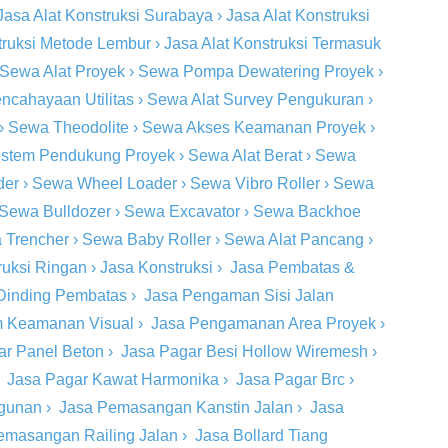
Jasa Alat Konstruksi Surabaya
›
Jasa Alat Konstruksi
truksi Metode Lembur
›
Jasa Alat Konstruksi Termasuk
Sewa Alat Proyek
›
Sewa Pompa Dewatering Proyek
›
ncahayaan Utilitas
›
Sewa Alat Survey Pengukuran
›
›
Sewa Theodolite
›
Sewa Akses Keamanan Proyek
›
stem Pendukung Proyek
›
Sewa Alat Berat
›
Sewa
der
›
Sewa Wheel Loader
›
Sewa Vibro Roller
›
Sewa
Sewa Bulldozer
›
Sewa Excavator
›
Sewa Backhoe
 Trencher
›
Sewa Baby Roller
›
Sewa Alat Pancang
›
ruksi Ringan
›
Jasa Konstruksi
›
Jasa Pembatas &
Dinding Pembatas
›
Jasa Pengaman Sisi Jalan
m Keamanan Visual
›
Jasa Pengamanan Area Proyek
›
ar Panel Beton
›
Jasa Pagar Besi Hollow Wiremesh
›
›
Jasa Pagar Kawat Harmonika
›
Jasa Pagar Brc
›
ngunan
›
Jasa Pemasangan Kanstin Jalan
›
Jasa
emasangan Railing Jalan
›
Jasa Bollard Tiang