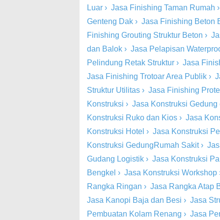
Luar
›
Jasa Finishing Taman Rumah
Genteng Dak
›
Jasa Finishing Beton
Finishing Grouting Struktur Beton
›
Ja
dan Balok
›
Jasa Pelapisan Waterproo
Pelindung Retak Struktur
›
Jasa Finish
Jasa Finishing Trotoar Area Publik
›
J
Struktur Utilitas
›
Jasa Finishing Prot
Konstruksi
›
Jasa Konstruksi Gedung
Konstruksi Ruko dan Kios
›
Jasa Kons
Konstruksi Hotel
›
Jasa Konstruksi Pe
Konstruksi GedungRumah Sakit
›
Jas
Gudang Logistik
›
Jasa Konstruksi Pa
Bengkel
›
Jasa Konstruksi Workshop
Rangka Ringan
›
Jasa Rangka Atap 
Jasa Kanopi Baja dan Besi
›
Jasa St
Pembuatan Kolam Renang
›
Jasa Pe