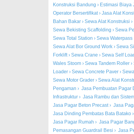
Konstruksi Bandung
›
Estimasi Biaya 
Operator Bersertifikat
›
Jasa Alat Kons
Bahan Bakar
›
Sewa Alat Konstruksi
›
Sewa Bekisting Scaffolding
›
Sewa Pe
Sewa Total Station
›
Sewa Waterpass
Sewa Alat Bor Ground Work
›
Sewa Si
Forklift
›
Sewa Crane
›
Sewa Self Loa
Wales Stoom
›
Sewa Tandem Roller
›
Loader
›
Sewa Concrete Paver
›
Sewa
Sewa Motor Grader
›
Sewa Alat Konst
Pengaman
›
Jasa Pembuatan Pagar 
Infrastruktur
›
Jasa Rambu dan Siste
Jasa Pagar Beton Precast
›
Jasa Pag
Jasa Dinding Pembatas Bata Batako
Jasa Pagar Rumah
›
Jasa Pagar Ba
Pemasangan Guardrail Besi
›
Jasa P