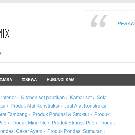
PESAN 
I
JASA
SEWA
HUBUNGI KAMI
Interior
›
Kitchen set pabrikan
›
Kamar set
›
Sofa
ksi
›
Produk Alat Konstruksi
›
Jual Alat Konstruksi
Berat Tambang
›
Produk Pondasi & Struktur
›
Produk
ile
›
Produk Mini Pile
›
Produk Strauss Pile
›
Produk
Pondasi Cakar Ayam
›
Produk Pondasi Sumuran
›