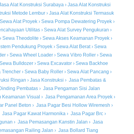
Jasa Alat Konstruksi Surabaya
›
Jasa Alat Konstruksi
truksi Metode Lembur
›
Jasa Alat Konstruksi Termasuk
Sewa Alat Proyek
›
Sewa Pompa Dewatering Proyek
›
ncahayaan Utilitas
›
Sewa Alat Survey Pengukuran
›
›
Sewa Theodolite
›
Sewa Akses Keamanan Proyek
›
stem Pendukung Proyek
›
Sewa Alat Berat
›
Sewa
der
›
Sewa Wheel Loader
›
Sewa Vibro Roller
›
Sewa
Sewa Bulldozer
›
Sewa Excavator
›
Sewa Backhoe
 Trencher
›
Sewa Baby Roller
›
Sewa Alat Pancang
›
ruksi Ringan
›
Jasa Konstruksi
›
Jasa Pembatas &
Dinding Pembatas
›
Jasa Pengaman Sisi Jalan
m Keamanan Visual
›
Jasa Pengamanan Area Proyek
›
ar Panel Beton
›
Jasa Pagar Besi Hollow Wiremesh
›
›
Jasa Pagar Kawat Harmonika
›
Jasa Pagar Brc
›
ngunan
›
Jasa Pemasangan Kanstin Jalan
›
Jasa
emasangan Railing Jalan
›
Jasa Bollard Tiang