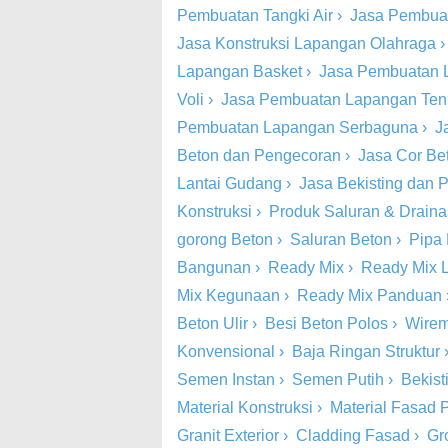
Pembuatan Tangki Air
›
Jasa Pembua
Jasa Konstruksi Lapangan Olahraga
Lapangan Basket
›
Jasa Pembuatan 
Voli
›
Jasa Pembuatan Lapangan Ten
Pembuatan Lapangan Serbaguna
›
J
Beton dan Pengecoran
›
Jasa Cor Be
Lantai Gudang
›
Jasa Bekisting dan
Konstruksi
›
Produk Saluran & Drain
gorong Beton
›
Saluran Beton
›
Pipa
Bangunan
›
Ready Mix
›
Ready Mix 
Mix Kegunaan
›
Ready Mix Panduan
Beton Ulir
›
Besi Beton Polos
›
Wire
Konvensional
›
Baja Ringan Struktur
Semen Instan
›
Semen Putih
›
Bekist
Material Konstruksi
›
Material Fasad P
Granit Exterior
›
Cladding Fasad
›
Gr