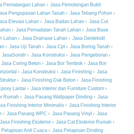
a Pematangan Lahan
›
Jasa Pemotongan Bukit
asa Pengupasan Lahan Tanah
›
Jasa Tebang Pohon
›
asa Elevasi Lahan
›
Jasa Badan Lahan
›
Jasa Cut
Lahan
›
Jasa Pemadatan Tanah Lahan
›
Jasa Base
ah Lahan
›
Jasa Drainase Lahan
›
Jasa Geotekstil
an
›
Jasa Uji Tanah
›
Jasa Cpt
›
Jasa Boring Tanah
›
›
JasaSondir
›
Jasa Konstruksi
›
Jasa Pengeboran
›
›
Jasa Coring Beton
›
Jasa Bor Tembok
›
Jasa Bor
rizontal
›
Jasa Konstruksi
›
Jasa Finishing
›
Jasa
Struktur
›
Jasa Finishing Dak Beton
›
Jasa Finishing
Epoxy Lantai
›
Jasa Interior dan Furniture Custom
›
ior Rumah
›
Jasa Pasang Wallpaper Dinding
›
Jasa
sa Finishing Interior Minimalis
›
Jasa Finishing Interior
n
›
Jasa Pasang WPC
›
Jasa Pasang Vinyl
›
Jasa
Jasa Finishing Eksterior
›
Jasa Cat Eksterior Rumah
›
 Pelapisan Anti Cuaca
›
Jasa Pelapisan Dinding