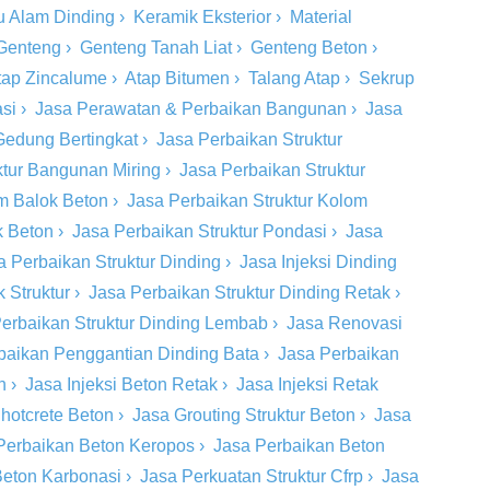
u Alam Dinding
›
Keramik Eksterior
›
Material
Genteng
›
Genteng Tanah Liat
›
Genteng Beton
›
tap Zincalume
›
Atap Bitumen
›
Talang Atap
›
Sekrup
si
›
Jasa Perawatan & Perbaikan Bangunan
›
Jasa
Gedung Bertingkat
›
Jasa Perbaikan Struktur
ktur Bangunan Miring
›
Jasa Perbaikan Struktur
om Balok Beton
›
Jasa Perbaikan Struktur Kolom
k Beton
›
Jasa Perbaikan Struktur Pondasi
›
Jasa
a Perbaikan Struktur Dinding
›
Jasa Injeksi Dinding
 Struktur
›
Jasa Perbaikan Struktur Dinding Retak
›
erbaikan Struktur Dinding Lembab
›
Jasa Renovasi
baikan Penggantian Dinding Bata
›
Jasa Perbaikan
n
›
Jasa Injeksi Beton Retak
›
Jasa Injeksi Retak
hotcrete Beton
›
Jasa Grouting Struktur Beton
›
Jasa
Perbaikan Beton Keropos
›
Jasa Perbaikan Beton
Beton Karbonasi
›
Jasa Perkuatan Struktur Cfrp
›
Jasa