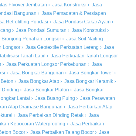
tas Flyover Jembatan
›
Jasa Konstruksi
›
Jasa
ondasi Bangunan
›
Jasa Pemadatan & Persiapan
sa Retrofitting Pondasi
›
Jasa Pondasi Cakar Ayam
›
ncang
›
Jasa Pondasi Sumuran
›
Jasa Konstruksi
›
 Bronjong Penahan Longsor
›
Jasa Soil Nailing
h Longsor
›
Jasa Geotextile Perkuatan Lereng
›
Jasa
tabilisasi Tanah Labil
›
Jasa Perkuatan Tanah Longsor
n
›
Jasa Perkuatan Longsor Perkebunan
›
Jasa
ksi
›
Jasa Bongkar Bangunan
›
Jasa Bongkar Tower
›
 Beton
›
Jasa Bongkar Atap
›
Jasa Bongkar Keramik
›
 Dinding
›
Jasa Bongkar Plafon
›
Jasa Bongkar
ongkar Lantai
›
Jasa Buang Puing
›
Jasa Perawatan
kan Atap Drainase Bangunan
›
Jasa Perbaikan Atap
ktural
›
Jasa Perbaikan Dinding Retak
›
Jasa
ikan Kebocoran Waterproofing
›
Jasa Perbaikan
Beton Bocor
›
Jasa Perbaikan Talang Bocor
›
Jasa