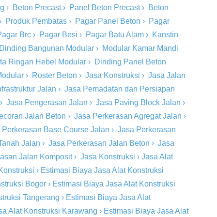
ng
›
Beton Precast
›
Panel Beton Precast
›
Beton
›
Produk Pembatas
›
Pagar Panel Beton
›
Pagar
Pagar Brc
›
Pagar Besi
›
Pagar Batu Alam
›
Kanstin
Dinding Bangunan Modular
›
Modular Kamar Mandi
ta Ringan Hebel Modular
›
Dinding Panel Beton
Modular
›
Roster Beton
›
Jasa Konstruksi
›
Jasa Jalan
rastruktur Jalan
›
Jasa Pemadatan dan Persiapan
›
Jasa Pengerasan Jalan
›
Jasa Paving Block Jalan
›
ecoran Jalan Beton
›
Jasa Perkerasan Agregat Jalan
›
 Perkerasan Base Course Jalan
›
Jasa Perkerasan
Tanah Jalan
›
Jasa Perkerasan Jalan Beton
›
Jasa
rasan Jalan Komposit
›
Jasa Konstruksi
›
Jasa Alat
Konstruksi
›
Estimasi Biaya Jasa Alat Konstruksi
struksi Bogor
›
Estimasi Biaya Jasa Alat Konstruksi
struksi Tangerang
›
Estimasi Biaya Jasa Alat
sa Alat Konstruksi Karawang
›
Estimasi Biaya Jasa Alat