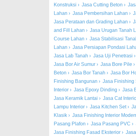
Konstruksi
›
Jasa Cutting Beton
›
Jas
Lahan
›
Jasa Pembersihan Lahan
›
J
Jasa Perataan dan Grading Lahan
›
J
and Fill Lahan
›
Jasa Urugan Tanah 
Course Lahan
›
Jasa Stabilisasi Tan
Lahan
›
Jasa Persiapan Pondasi Lah
Jasa Lab Tanah
›
Jasa Uji Penetrasi
Jasa Bor Air Sumur
›
Jasa Bore Pile
Beton
›
Jasa Bor Tanah
›
Jasa Bor Ho
Finishing Bangunan
›
Jasa Finishing 
Interior
›
Jasa Epoxy Dinding
›
Jasa 
Jasa Keramik Lantai
›
Jasa Cat Inter
Lampu Interior
›
Jasa Kitchen Set
›
Ja
Klasik
›
Jasa Finishing Interior Moder
Pasang Plafon
›
Jasa Pasang PVC
›
Jasa Finishing Fasad Eksterior
›
Jasa