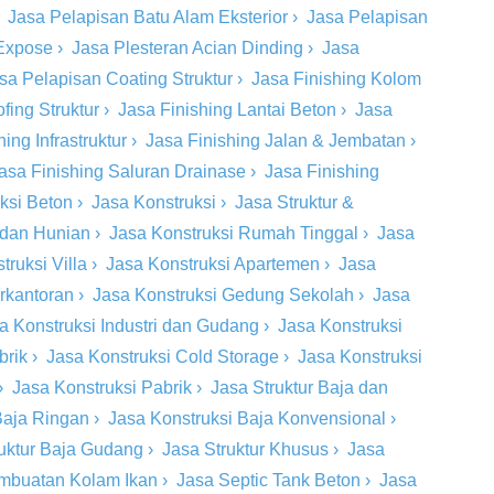
›
Jasa Pelapisan Batu Alam Eksterior
›
Jasa Pelapisan
 Expose
›
Jasa Plesteran Acian Dinding
›
Jasa
sa Pelapisan Coating Struktur
›
Jasa Finishing Kolom
fing Struktur
›
Jasa Finishing Lantai Beton
›
Jasa
ing Infrastruktur
›
Jasa Finishing Jalan & Jembatan
›
asa Finishing Saluran Drainase
›
Jasa Finishing
eksi Beton
›
Jasa Konstruksi
›
Jasa Struktur &
 dan Hunian
›
Jasa Konstruksi Rumah Tinggal
›
Jasa
truksi Villa
›
Jasa Konstruksi Apartemen
›
Jasa
rkantoran
›
Jasa Konstruksi Gedung Sekolah
›
Jasa
a Konstruksi Industri dan Gudang
›
Jasa Konstruksi
brik
›
Jasa Konstruksi Cold Storage
›
Jasa Konstruksi
›
Jasa Konstruksi Pabrik
›
Jasa Struktur Baja dan
Baja Ringan
›
Jasa Konstruksi Baja Konvensional
›
ruktur Baja Gudang
›
Jasa Struktur Khusus
›
Jasa
mbuatan Kolam Ikan
›
Jasa Septic Tank Beton
›
Jasa