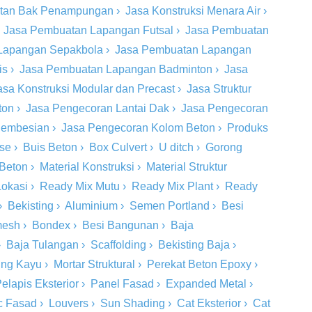
tan Bak Penampungan
›
Jasa Konstruksi Menara Air
›
›
Jasa Pembuatan Lapangan Futsal
›
Jasa Pembuatan
Lapangan Sepakbola
›
Jasa Pembuatan Lapangan
is
›
Jasa Pembuatan Lapangan Badminton
›
Jasa
asa Konstruksi Modular dan Precast
›
Jasa Struktur
ton
›
Jasa Pengecoran Lantai Dak
›
Jasa Pengecoran
 Pembesian
›
Jasa Pengecoran Kolom Beton
›
Produks
ase
›
Buis Beton
›
Box Culvert
›
U ditch
›
Gorong
 Beton
›
Material Konstruksi
›
Material Struktur
Lokasi
›
Ready Mix Mutu
›
Ready Mix Plant
›
Ready
›
Bekisting
›
Aluminium
›
Semen Portland
›
Besi
mesh
›
Bondex
›
Besi Bangunan
›
Baja
›
Baja Tulangan
›
Scaffolding
›
Bekisting Baja
›
ing Kayu
›
Mortar Struktural
›
Perekat Beton Epoxy
›
elapis Eksterior
›
Panel Fasad
›
Expanded Metal
›
c Fasad
›
Louvers
›
Sun Shading
›
Cat Eksterior
›
Cat