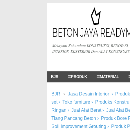
Melayani Kebutuhan KONSTRUKSI, RENOVASI,
INTERIOR, EKSTERIOR Dan ALAT KONSTRUKS
BJR
PRODUK
MATERIAL
›
BJR
Jasa Desain Interior
›
Produk 
set
›
Toko furniture
›
Produks Konstru
Ringan
›
Jual Alat Berat
›
Jual Alat 
Tiang Pancang Beton
›
Produk Bore P
Soil Improvement Grouting
›
Produk 