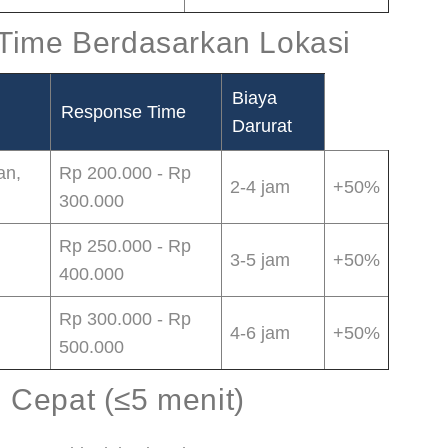
Time Berdasarkan Lokasi
Biaya
Response Time
Darurat
an,
Rp 200.000 - Rp
2-4 jam
+50%
300.000
Rp 250.000 - Rp
3-5 jam
+50%
400.000
Rp 300.000 - Rp
4-6 jam
+50%
500.000
Cepat (≤5 menit)