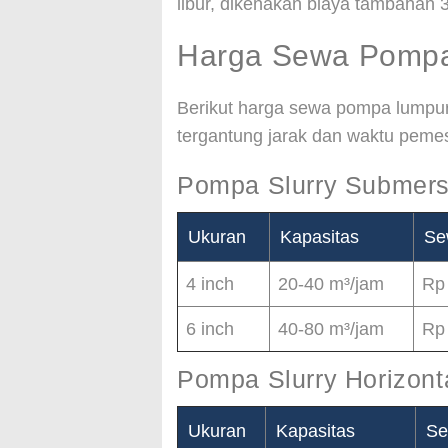
libur, dikenakan biaya tambahan 
Harga Sewa Pompa
Berikut harga sewa pompa lumpur
tergantung jarak dan waktu peme
Pompa Slurry Submers
Ukuran
Kapasitas
Se
4 inch
20-40 m³/jam
Rp
6 inch
40-80 m³/jam
Rp
Pompa Slurry Horizont
Ukuran
Kapasitas
Se