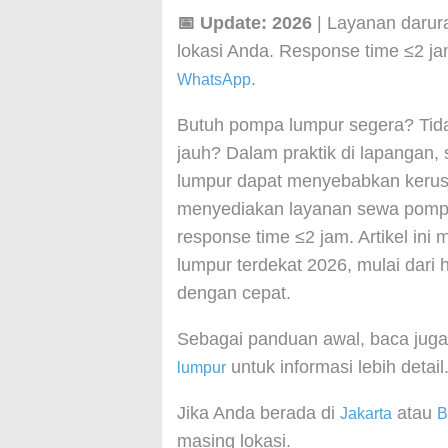
📅 Update: 2026
| Layanan darura
lokasi Anda. Response time ≤2 j
.
WhatsApp
Butuh pompa lumpur segera? Tid
jauh? Dalam praktik di lapangan,
lumpur dapat menyebabkan kerusa
menyediakan layanan sewa pompa 
response time ≤2 jam. Artikel in
lumpur terdekat 2026, mulai dari
dengan cepat.
Sebagai panduan awal, baca jug
untuk informasi lebih detail
lumpur
Jika Anda berada di
atau
Jakarta
B
masing lokasi.