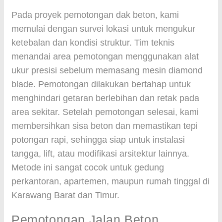
Pada proyek pemotongan dak beton, kami
memulai dengan survei lokasi untuk mengukur
ketebalan dan kondisi struktur. Tim teknis
menandai area pemotongan menggunakan alat
ukur presisi sebelum memasang mesin diamond
blade. Pemotongan dilakukan bertahap untuk
menghindari getaran berlebihan dan retak pada
area sekitar. Setelah pemotongan selesai, kami
membersihkan sisa beton dan memastikan tepi
potongan rapi, sehingga siap untuk instalasi
tangga, lift, atau modifikasi arsitektur lainnya.
Metode ini sangat cocok untuk gedung
perkantoran, apartemen, maupun rumah tinggal di
Karawang Barat dan Timur.
Pemotongan Jalan Beton