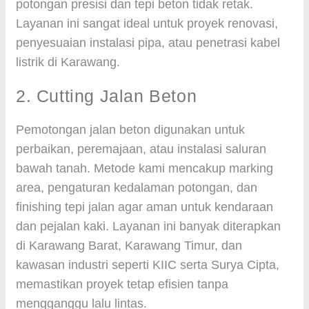
potongan presisi dan tepi beton tidak retak.
Layanan ini sangat ideal untuk proyek renovasi,
penyesuaian instalasi pipa, atau penetrasi kabel
listrik di Karawang.
2. Cutting Jalan Beton
Pemotongan jalan beton digunakan untuk
perbaikan, peremajaan, atau instalasi saluran
bawah tanah. Metode kami mencakup marking
area, pengaturan kedalaman potongan, dan
finishing tepi jalan agar aman untuk kendaraan
dan pejalan kaki. Layanan ini banyak diterapkan
di Karawang Barat, Karawang Timur, dan
kawasan industri seperti KIIC serta Surya Cipta,
memastikan proyek tetap efisien tanpa
mengganggu lalu lintas.