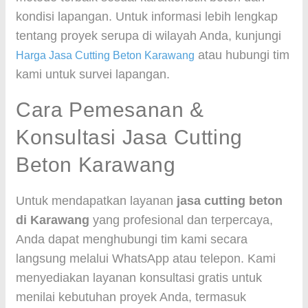
kondisi lapangan. Untuk informasi lebih lengkap
tentang proyek serupa di wilayah Anda, kunjungi
atau hubungi tim
Harga Jasa Cutting Beton Karawang
kami untuk survei lapangan.
Cara Pemesanan &
Konsultasi Jasa Cutting
Beton Karawang
Untuk mendapatkan layanan
jasa cutting beton
di Karawang
yang profesional dan terpercaya,
Anda dapat menghubungi tim kami secara
langsung melalui WhatsApp atau telepon. Kami
menyediakan layanan konsultasi gratis untuk
menilai kebutuhan proyek Anda, termasuk