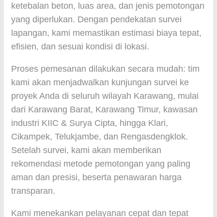
ketebalan beton, luas area, dan jenis pemotongan
yang diperlukan. Dengan pendekatan survei
lapangan, kami memastikan estimasi biaya tepat,
efisien, dan sesuai kondisi di lokasi.
Proses pemesanan dilakukan secara mudah: tim
kami akan menjadwalkan kunjungan survei ke
proyek Anda di seluruh wilayah Karawang, mulai
dari Karawang Barat, Karawang Timur, kawasan
industri KIIC & Surya Cipta, hingga Klari,
Cikampek, Telukjambe, dan Rengasdengklok.
Setelah survei, kami akan memberikan
rekomendasi metode pemotongan yang paling
aman dan presisi, beserta penawaran harga
transparan.
Kami menekankan pelayanan cepat dan tepat