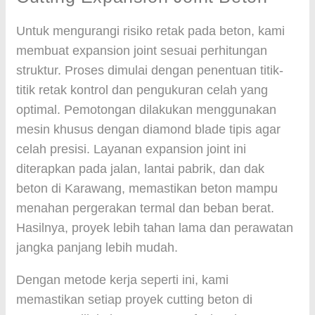
Untuk mengurangi risiko retak pada beton, kami
membuat expansion joint sesuai perhitungan
struktur. Proses dimulai dengan penentuan titik-
titik retak kontrol dan pengukuran celah yang
optimal. Pemotongan dilakukan menggunakan
mesin khusus dengan diamond blade tipis agar
celah presisi. Layanan expansion joint ini
diterapkan pada jalan, lantai pabrik, dan dak
beton di Karawang, memastikan beton mampu
menahan pergerakan termal dan beban berat.
Hasilnya, proyek lebih tahan lama dan perawatan
jangka panjang lebih mudah.
Dengan metode kerja seperti ini, kami
memastikan setiap proyek cutting beton di