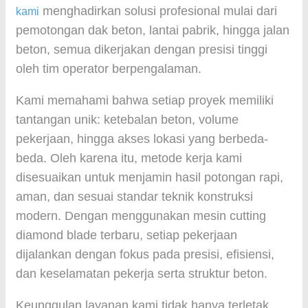
menghadirkan solusi profesional mulai dari
kami
pemotongan dak beton, lantai pabrik, hingga jalan
beton, semua dikerjakan dengan presisi tinggi
oleh tim operator berpengalaman.
Kami memahami bahwa setiap proyek memiliki
tantangan unik: ketebalan beton, volume
pekerjaan, hingga akses lokasi yang berbeda-
beda. Oleh karena itu, metode kerja kami
disesuaikan untuk menjamin hasil potongan rapi,
aman, dan sesuai standar teknik konstruksi
modern. Dengan menggunakan mesin cutting
diamond blade terbaru, setiap pekerjaan
dijalankan dengan fokus pada presisi, efisiensi,
dan keselamatan pekerja serta struktur beton.
Keunggulan layanan kami tidak hanya terletak