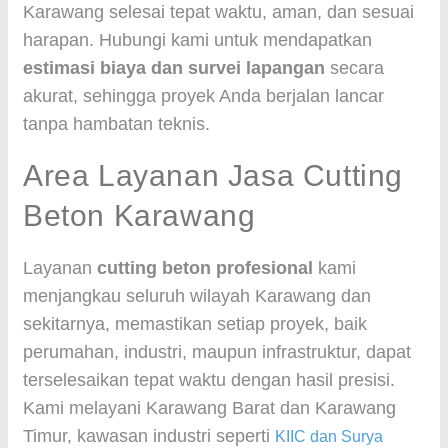
Karawang selesai tepat waktu, aman, dan sesuai
harapan. Hubungi kami untuk mendapatkan
estimasi biaya dan survei lapangan
secara
akurat, sehingga proyek Anda berjalan lancar
tanpa hambatan teknis.
Area Layanan Jasa Cutting
Beton Karawang
Layanan
cutting beton profesional
kami
menjangkau seluruh wilayah Karawang dan
sekitarnya, memastikan setiap proyek, baik
perumahan, industri, maupun infrastruktur, dapat
terselesaikan tepat waktu dengan hasil presisi.
Kami melayani Karawang Barat dan Karawang
Timur, kawasan industri seperti
KIIC dan Surya