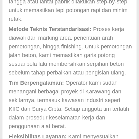
tangga atau lantai pabrik dilakukan step-by-step
untuk memastikan tepi potongan rapi dan minim
retak.
Metode Teknis Terstandarisasi:
Proses kerja
diawali dari marking area, penentuan arah
pemotongan, hingga finishing. Untuk pemotongan
jalan beton, kami memastikan garis potong
sesuai pola lalu membersihkan serpihan beton
sebelum tahap perbaikan atau pengisian ulang.
Tim Berpengalaman:
Operator kami sudah
menangani berbagai proyek di Karawang dan
sekitarnya, termasuk kawasan industri seperti
KIIC dan Surya Cipta. Setiap anggota tim terlatih
dalam prosedur keselamatan kerja dan
penggunaan alat berat.
Fleksibilitas Layanan:
Kami menyesuaikan