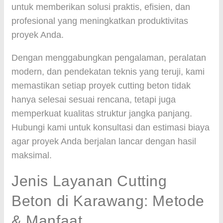
untuk memberikan solusi praktis, efisien, dan
profesional yang meningkatkan produktivitas
proyek Anda.
Dengan menggabungkan pengalaman, peralatan
modern, dan pendekatan teknis yang teruji, kami
memastikan setiap proyek cutting beton tidak
hanya selesai sesuai rencana, tetapi juga
memperkuat kualitas struktur jangka panjang.
Hubungi kami untuk konsultasi dan estimasi biaya
agar proyek Anda berjalan lancar dengan hasil
maksimal.
Jenis Layanan Cutting
Beton di Karawang: Metode
& Manfaat