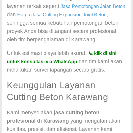
layanan terkait seperti
Jasa Pemotongan Jalan Beton
dan
,
Harga Jasa Cutting Expansion Joint Beton
sehingga semua kebutuhan pemotongan beton
proyek Anda bisa ditangani secara profesional
oleh tim berpengalaman di Karawang.
Untuk estimasi biaya lebih akurat,
📞 klik di sini
dan tim kami akan
untuk konsultasi via WhatsApp
melakukan survei lapangan secara gratis.
Keunggulan Layanan
Cutting Beton Karawang
Kami menyediakan
jasa cutting beton
profesional di Karawang
yang mengutamakan
kualitas, presisi, dan efisiensi. Layanan kami